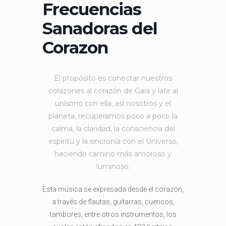
Frecuencias
Sanadoras del
Corazon
El propósito es conectar nuestros
corazones al corazón de Gaia y latir al
unísono con ella, así nosotros y el
planeta, recuperamos poco a poco la
calma, la claridad, la consciencia del
espíritu y la sincronía con el Universo,
haciendo camino más amoroso y
luminoso.
Esta música se expresada desde el corazón,
a través de flautas, guitarras, cuencos,
tambores, entre otros instrumentos, los