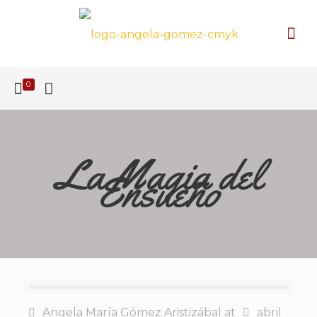
0
La Magia del
Ensueño
Angela María Gómez Aristizábal
at
abril